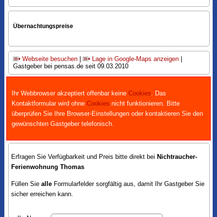
Übernachtungspreise
Webseite besuchen
|
Lage in Google-Maps anzeigen
|
Gastgeber bei pensas.de seit 09.03.2010
Ihr Webbrowser akzeptiert offenbar keine
Cookies
. Das
Kontaktformular wird ohne
Cookies
nicht funktionieren. Bitte
überprüfen Sie Ihre Browser-Einstellungen oder kontaktieren Sie den
gewünschten Gastgeber telefonisch.
Erfragen Sie Verfügbarkeit und Preis bitte direkt bei
Nichtraucher-
Ferienwohnung Thomas
Füllen Sie
alle
Formularfelder sorgfältig aus, damit Ihr Gastgeber Sie
sicher erreichen kann.