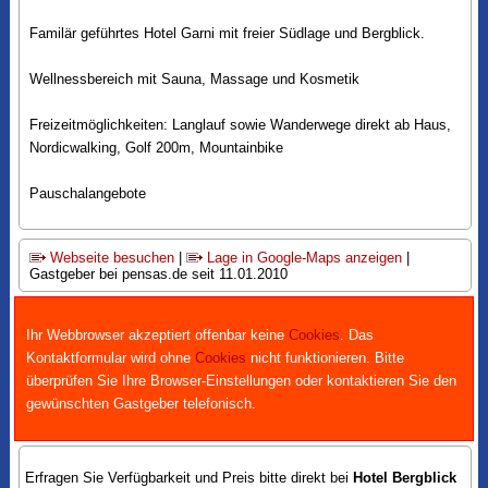
Familär geführtes Hotel Garni mit freier Südlage und Bergblick.
Wellnessbereich mit Sauna, Massage und Kosmetik
Freizeitmöglichkeiten: Langlauf sowie Wanderwege direkt ab Haus,
Nordicwalking, Golf 200m, Mountainbike
Pauschalangebote
Webseite besuchen
|
Lage in Google-Maps anzeigen
|
Gastgeber bei pensas.de seit 11.01.2010
Ihr Webbrowser akzeptiert offenbar keine
Cookies
. Das
Kontaktformular wird ohne
Cookies
nicht funktionieren. Bitte
überprüfen Sie Ihre Browser-Einstellungen oder kontaktieren Sie den
gewünschten Gastgeber telefonisch.
Erfragen Sie Verfügbarkeit und Preis bitte direkt bei
Hotel Bergblick