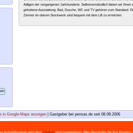
Adligen der vergangenen Jahrhunderte. Selbstverständlich bieten wir Ihnen 
gehobene Ausstattung: Bad, Dusche, WC und TV gehören zum Standard. D
Zimmer im oberen Stockwerk sind bequem mit dem Lift zu erreichen.
 in Google-Maps anzeigen
| Gastgeber bei pensas.de seit 08.08.2006
Das Kontaktformular wird ohne
Cookies
nicht funktionieren. Bitte überprüfen Sie Ihre Browser-