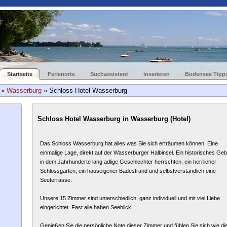
Startseite
Ferienorte
Suchassistent
inserieren
Bodensee Tipp
»
Wasserburg
» Schloss Hotel Wasserburg
Schloss Hotel Wasserburg in Wasserburg (Hotel)
Das Schloss Wasserburg hat alles was Sie sich erträumen können. Eine
einmalige Lage, direkt auf der Wasserburger Halbinsel. Ein historisches Ge
in dem Jahrhunderte lang adlige Geschlechter herrschten, ein herrlicher
Schlossgarten, ein hauseigener Badestrand und selbstverständlich eine
Seeterrasse.
Unsere 15 Zimmer sind unterschiedlich, ganz individuell und mit viel Liebe
eingerichtet. Fast alle haben Seeblick.
Genießen Sie die persönliche Note dieser Zimmer und fühlen Sie sich wie di