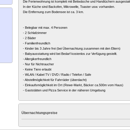
Die Ferienwohnung ist komplett mit Bettwäsche und Handtüchern ausgestatt
In der Küche sind Backofen, Mikrowelle, Toaster usw. vorhanden.
Die Entfernung zum Bodensee ist ca. 3 km.
- Belegbar mit max. 4 Personen
- 2 Schlafzimmer
- 2 Bäder
- Familienfreundlich
- Kinder bis 3 Jahre frei (bei Übernachtung zusammen mit den Eltern)
- Babyausstattung wird bei Bedarf kostenlos zur Verfügung gestellt.
- Allergikerfreundlich
- Nur für Nichtraucher
- Keine Tiere erlaubt
- WLAN / Kabel TV / DVD / Radio / Telefon / Safe
- Abstellmöglichkeit für Fahrräder (überdacht)
- Einkaufsmöglichkeit im Ort (Rewe-Markt, Bäcker ca.500m vom Haus)
- Gaststätten und Pizza Service in der näheren Umgebung
Übernachtungspreise