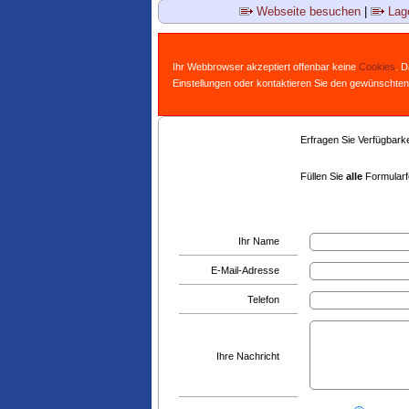
Webseite besuchen
|
Lage
Ihr Webbrowser akzeptiert offenbar keine
Cookies
. 
Einstellungen oder kontaktieren Sie den gewünschten
Erfragen Sie Verfügbarkei
Füllen Sie
alle
Formularfe
Ihr Name
E-Mail-Adresse
Telefon
Ihre Nachricht