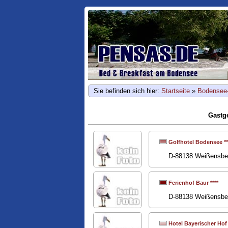
Sie befinden sich hier:
Startseite
»
Bodensee
Gastg
Golfhotel Bodensee **
D-88138 Weißensbe
Ferienhof Baur ****
D-88138 Weißensbe
Hotel Bayerischer Hof