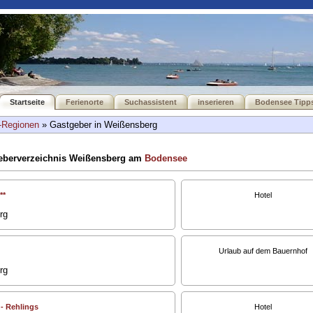
Startseite
Ferienorte
Suchassistent
inserieren
Bodensee Tipp
-Regionen
» Gastgeber in Weißensberg
eberverzeichnis Weißensberg am
Bodensee
**
Hotel
rg
Urlaub auf dem Bauernhof
rg
 - Rehlings
Hotel