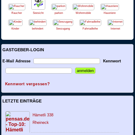
Raucher
Seesicht
parken
Wohnmobile
Haustiere
Kinder
behindert
Seezugang
Fahrradleihe
Internet
GASTGEBER-LOGIN
E-Mail Adresse
Kennwort
Kennwort vergessen?
LETZTE EINTRÄGE
Hämetli 338
Rheineck