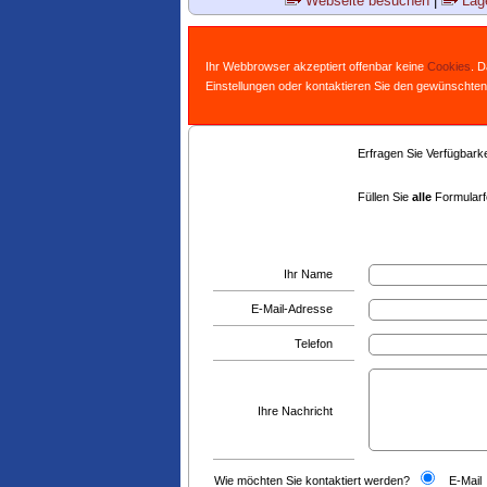
Webseite besuchen
|
Lage
Ihr Webbrowser akzeptiert offenbar keine
Cookies
. 
Einstellungen oder kontaktieren Sie den gewünschten
Erfragen Sie Verfügbarkei
Füllen Sie
alle
Formularfe
Ihr Name
E-Mail-Adresse
Telefon
Ihre Nachricht
Wie möchten Sie kontaktiert werden?
E-Mail