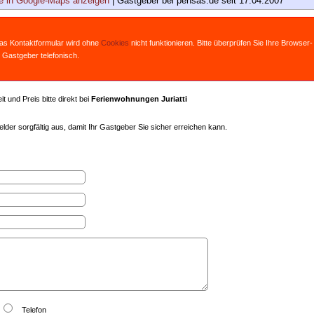
 in Google-Maps anzeigen
| Gastgeber bei pensas.de seit 17.04.2007
Das Kontaktformular wird ohne
Cookies
nicht funktionieren. Bitte überprüfen Sie Ihre Browser-
 Gastgeber telefonisch.
t und Preis bitte direkt bei
Ferienwohnungen Juriatti
lder sorgfältig aus, damit Ihr Gastgeber Sie sicher erreichen kann.
Telefon