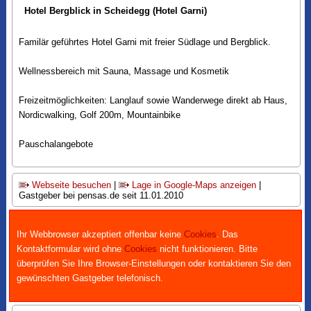
Hotel Bergblick in Scheidegg (Hotel Garni)
Familär geführtes Hotel Garni mit freier Südlage und Bergblick.
Wellnessbereich mit Sauna, Massage und Kosmetik
Freizeitmöglichkeiten: Langlauf sowie Wanderwege direkt ab Haus,
Nordicwalking, Golf 200m, Mountainbike
Pauschalangebote
Webseite besuchen
|
Lage in Google-Maps anzeigen
|
Gastgeber bei pensas.de seit 11.01.2010
Ihr Webbrowser akzeptiert offenbar keine
Cookies
. Das
Kontaktformular wird ohne
Cookies
nicht funktionieren. Bitte
überprüfen Sie Ihre Browser-Einstellungen oder kontaktieren Sie den
gewünschten Gastgeber telefonisch.