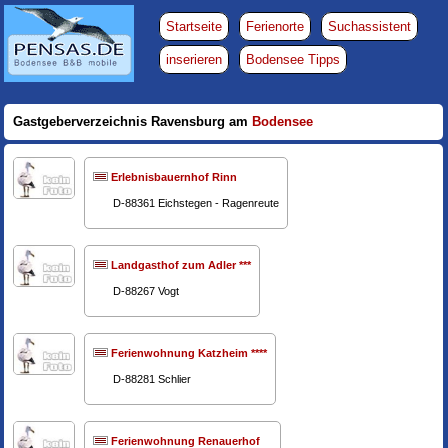
Startseite
Ferienorte
Suchassistent
inserieren
Bodensee Tipps
Gastgeberverzeichnis Ravensburg am
Bodensee
Erlebnisbauernhof Rinn
D-88361 Eichstegen - Ragenreute
Landgasthof zum Adler ***
D-88267 Vogt
Ferienwohnung Katzheim ****
D-88281 Schlier
Ferienwohnung Renauerhof