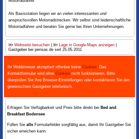
Motorradfahrer
Als Basisstation liegen wir an vielen interessanten und
anspruchsvollen Motorradstrecken. Wir selbst sind leidenschaftliche
Motorradfahrer und beraten Sie gerne bei Ihren Unternehmungen.
Webseite besuchen
|
Lage in Google-Maps anzeigen
|
Gastgeber bei pensas.de seit 25.05.2011
Ihr Webbrowser akzeptiert offenbar keine
Cookies
. Das
Kontaktformular wird ohne
Cookies
nicht funktionieren. Bitte
überprüfen Sie Ihre Browser-Einstellungen oder kontaktieren Sie den
gewünschten Gastgeber telefonisch.
Erfragen Sie Verfügbarkeit und Preis bitte direkt bei
Bed and
Breakfast Bodensee
Füllen Sie
alle
Formularfelder sorgfältig aus, damit Ihr Gastgeber Sie
sicher erreichen kann.