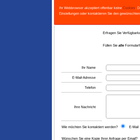
Ihr Webbrowser akzeptiert offenbar keine
Cookies
. 
Einstellungen oder kontaktieren Sie den gewünschten
Erfragen Sie Verfügbarkei
Füllen Sie
alle
Formularfe
Ihr Name
E-Mail-Adresse
Telefon
Ihre Nachricht
Wie möchten Sie kontaktiert werden?
E-Mail
Wünschen Sie eine Kopie Ihrer Anfrage per Email?