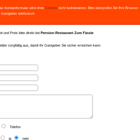
Das Kontaktformular wird ohne
Cookies
nicht funktionieren. Bitte überprüfen Sie Ihre Browser-
 Gastgeber telefonisch.
t und Preis bitte direkt bei
Pension-Restaurant Zum Fässle
lder sorgfältig aus, damit Ihr Gastgeber Sie sicher erreichen kann.
Telefon
ja
nein